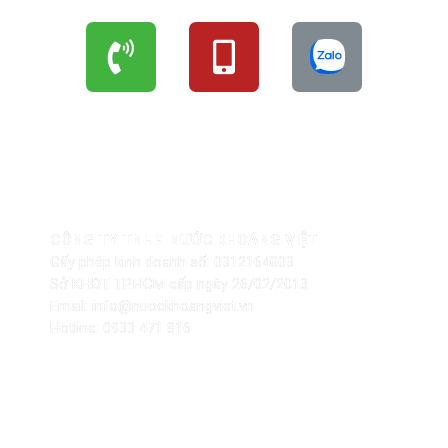
THÔNG TIN NHÀ PHÂN PHỐI
CÔNG TY TNHH NƯỚC KHOÁNG VIỆT
Gấy phép kinh doanh số: 0312164003
Sở KHĐT TP.HCM cấp ngày 26/02/2013
Email: info@nuockhoangviet.vn
Hotline: 0933 471 816
CHÍNH SÁCH – PHÁP LÝ