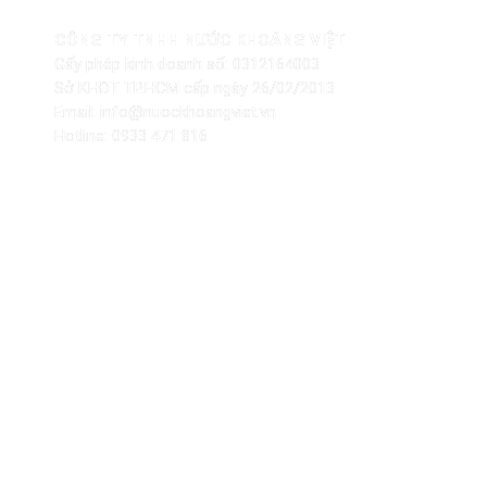
CÔNG TY TNHH NƯỚC KHOÁNG VIỆT
Gấy phép kinh doanh số: 0312164003
Sở KHĐT TP.HCM cấp ngày 26/02/2013
Email: info@nuockhoangviet.vn
Hotline: 0933 471 816
CHÍNH SÁCH – PHÁP LÝ
Tuyển dụng
Chính sách bán hàng
Điều khoản sử dụng
Chính sách đổi – trả
Bảo mật thông tin