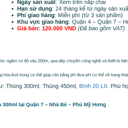
Ngày sản xuất
: Xem trên nắp chai
Hạn sử dụng
: 24 tháng kể từ ngày sản xuấ
Phí giao hàng
: Miễn phí (từ 3 sản phẩm)
Khu vực giao hàng
: Quận 4 – Quận 7 – 
Giá bán: 120.000 VND
(Đã bao gồm VAT)
c ngầm có độ sâu 200m, qua dây chuyền công nghệ và thiết bị hiện 
ung hòa Axit trong cơ thể giúp cân bằng pH đưa pH cơ thể về trạng th
như: Thùng 300ml, Thùng 450ml,
Bình 20 Lít
. Phù h
a 300ml tại Quận 7 – Nhà Bè – Phú Mỹ Hưng