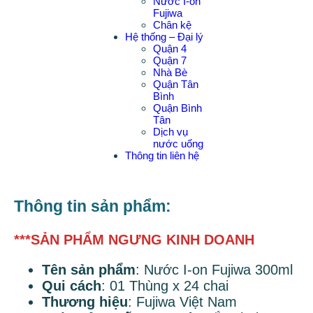
Nước I-on
Fujiwa
Chân kệ
Hệ thống – Đại lý
Quận 4
Quận 7
Nhà Bè
Quận Tân
Bình
Quận Bình
Tân
Dịch vụ
nước uống
Thông tin liên hệ
Thông tin sản phẩm:
***S
ẢN PHẨM NGƯNG KINH DOANH
Tên sản phẩm
: Nước I-on Fujiwa 300ml
Qui cách
: 01 Thùng x 24 chai
Thương hiệu
: Fujiwa Việt Nam