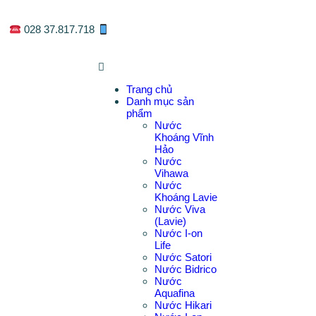
028 37.817.718
0933.471.816
Trang chủ
Danh mục sản
phẩm
Nước
Khoáng Vĩnh
Hảo
Nước
Vihawa
Nước
Khoáng Lavie
Nước Viva
(Lavie)
Nước I-on
Life
Nước Satori
Nước Bidrico
Nước
Aquafina
Nước Hikari