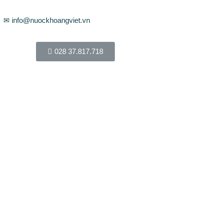
✉ info@nuockhoangviet.vn
028 37.817.718