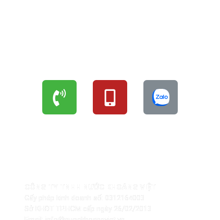
LIÊN HỆ ĐẶT HÀNG
THÔNG TIN NHÀ PHÂN PHỐI
CÔNG TY TNHH NƯỚC KHOÁNG VIỆT
Gấy phép kinh doanh số: 0312164003
Sở KHĐT TP.HCM cấp ngày 26/02/2013
Email: info@nuockhoangviet.vn