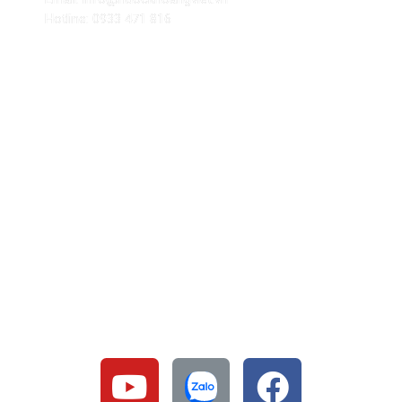
Hotline: 0933 471 816
CHÍNH SÁCH – PHÁP LÝ
Tuyển dụng
Chính sách bán hàng
Điều khoản sử dụng
Chính sách đổi – trả
Bảo mật thông tin
SOCIAL & CONTACT