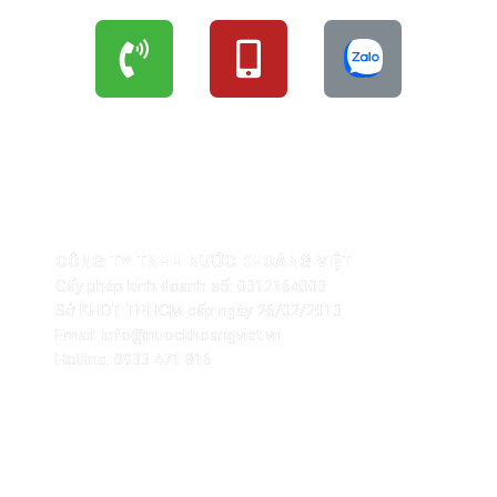
THÔNG TIN NHÀ PHÂN PHỐI
CÔNG TY TNHH NƯỚC KHOÁNG VIỆT
Gấy phép kinh doanh số: 0312164003
Sở KHĐT TP.HCM cấp ngày 26/02/2013
Email: info@nuockhoangviet.vn
Hotline: 0933 471 816
CHÍNH SÁCH – PHÁP LÝ