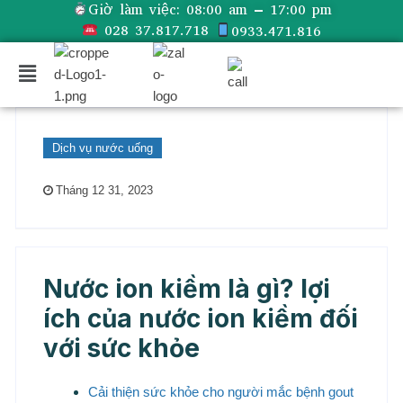
Giờ làm việc:
08:00 am – 17:00 pm
028 37.817.718
0933.471.816
Dịch vụ nước uống
Tháng 12 31, 2023
Nước ion kiềm là gì? lợi
ích của nước ion kiềm đối
với sức khỏe
Cải thiện sức khỏe cho người mắc bệnh gout