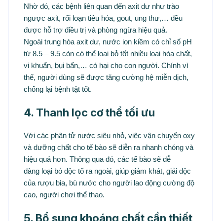
Nhờ đó, các bệnh liên quan đến axit dư như trào
ngược axit, rối loạn tiêu hóa, gout, ung thư,… đều
được hỗ trợ điều trị và phòng ngừa hiệu quả.
Ngoài trung hòa axit dư, nước ion kiềm có chỉ số pH
từ 8.5 – 9.5 còn có thể loại bỏ tốt nhiều loại hóa chất,
vi khuẩn, bụi bẩn,… có hại cho con người. Chính vì
thế, người dùng sẽ được tăng cường hệ miễn dịch,
chống lại bệnh tật tốt.
4. Thanh lọc cơ thể tối ưu
Với các phân tử nước siêu nhỏ, việc vận chuyển oxy
và dưỡng chất cho tế bào sẽ diễn ra nhanh chóng và
hiệu quả hơn. Thông qua đó, các tế bào sẽ dễ
dàng loại bỏ độc tố ra ngoài, giúp giảm khát, giải độc
của rượu bia, bù nước cho người lao động cường độ
cao, người chơi thể thao.
5. Bổ sung khoáng chất cần thiết