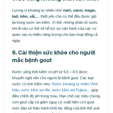
Lượng vi khoáng tự nhiên như
natri, canxi, magie,
kali, kẽm, sắt,…
thiết yếu cho cơ thể đều được giữ
lại trong nước ion kiềm. Vì thế, những phân tử nước
khi đi vào cơ thể sẽ hỗ trợ sự vận hành của các cơ
quan, tạo ra nhiều năng lượng cho bạn hoạt động cả
ngày.
6. Cải thiện sức khỏe cho người
mắc bệnh gout
Nước uống tính kiềm có pH từ 6.5 – 8.5 được
khuyến nghị nên cho người bị bệnh gout. Các loại
nước có tính kiềm như:
Nước khoáng tự nhiên Vĩnh
Hảo
,
nước kềm ion life
,
nước kềm ion Fujiwa
… giúp
điều chỉnh độ pH trong máu. Hạn chế các triệu chứng
cơn gout cấp và giảm nguy cơ xuất hiện cơn gout
mới, bảo vệ thận tránh khỏi tác động của tinh thể urat