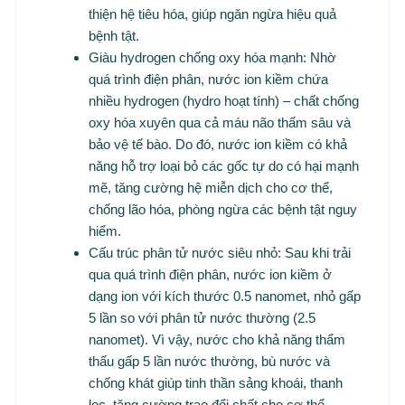
thiện hệ tiêu hóa, giúp ngăn ngừa hiệu quả
bệnh tật.
Giàu hydrogen chống oxy hóa mạnh: Nhờ
quá trình điện phân, nước ion kiềm chứa
nhiều hydrogen (hydro hoạt tính) – chất chống
oxy hóa xuyên qua cả máu não thấm sâu và
bảo vệ tế bào. Do đó, nước ion kiềm có khả
năng hỗ trợ loại bỏ các gốc tự do có hại mạnh
mẽ, tăng cường hệ miễn dịch cho cơ thể,
chống lão hóa, phòng ngừa các bệnh tật nguy
hiểm.
Cấu trúc phân tử nước siêu nhỏ: Sau khi trải
qua quá trình điện phân, nước ion kiềm ở
dạng ion với kích thước 0.5 nanomet, nhỏ gấp
5 lần so với phân tử nước thường (2.5
nanomet). Vì vậy, nước cho khả năng thẩm
thấu gấp 5 lần nước thường, bù nước và
chống khát giúp tinh thần sảng khoái, thanh
lọc, tăng cường trao đổi chất cho cơ thể.