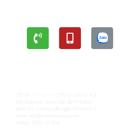
LIÊN HỆ ĐẶT HÀNG
THÔNG TIN NHÀ PHÂN PHỐI
CÔNG TY TNHH NƯỚC KHOÁNG VIỆT
Gấy phép kinh doanh số: 0312164003
Sở KHĐT TP.HCM cấp ngày 26/02/2013
Email: info@nuockhoangviet.vn
Hotline: 0933 471 816