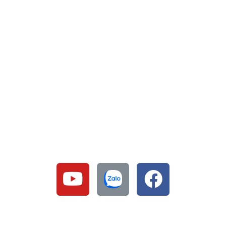
CHÍNH SÁCH – PHÁP LÝ
Tuyển dụng
Chính sách bán hàng
Điều khoản sử dụng
Chính sách đổi – trả
Bảo mật thông tin
SOCIAL & CONTACT