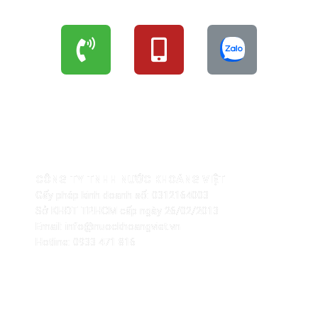
THÔNG TIN NHÀ PHÂN PHỐI
CÔNG TY TNHH NƯỚC KHOÁNG VIỆT
Gấy phép kinh doanh số: 0312164003
Sở KHĐT TP.HCM cấp ngày 26/02/2013
Email: info@nuockhoangviet.vn
Hotline: 0933 471 816
CHÍNH SÁCH – PHÁP LÝ