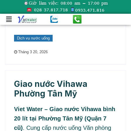
Giờ làm việc:
08:00 am – 17:00 pm
028 37.817.718
0933.471.816
Dịch vụ nước uống
Tháng 3 20, 2026
Giao nước Vihawa
Phường Tân Mỹ
Viet Water – Giao nước Vihawa bình
20 lít tại Phường Tân Mỹ (Quận 7
cũ)
. Cung cấp nước uống Văn phòng